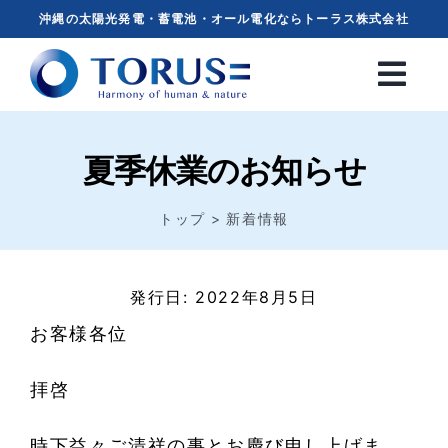
Skip
沖縄の太陽光発電・蓄電池・オール電化ならトーラス株式会社
to
content
夏季休業のお知らせ
トップ
新着情報
発行日: 2022年8月5日
お客様各位
拝啓
時下益々ご清祥の事とお慶び申し上げま