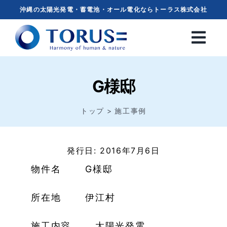
Skip
沖縄の太陽光発電・蓄電池・オール電化ならトーラス株式会社
to
content
G様邸
トップ
施工事例
発行日: 2016年7月6日
物件名 G様邸
所在地 伊江村
施工内容 太陽光発電