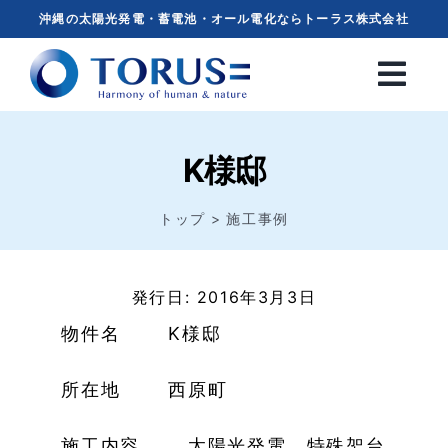
Skip
沖縄の太陽光発電・蓄電池・オール電化ならトーラス株式会社
to
content
K様邸
トップ
施工事例
発行日: 2016年3月3日
物件名 K様邸
所在地 西原町
施工内容 太陽光発電 特殊架台