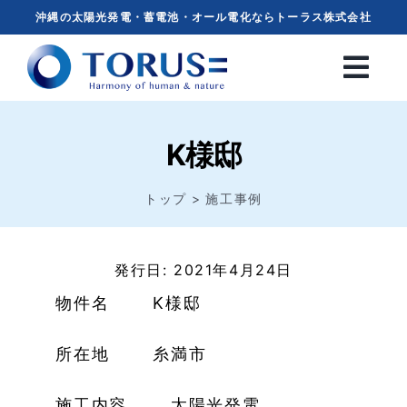
Skip
沖縄の太陽光発電・蓄電池・オール電化ならトーラス株式会社
to
content
K様邸
トップ
施工事例
発行日: 2021年4月24日
物件名 K様邸
所在地 糸満市
施工内容 太陽光発電