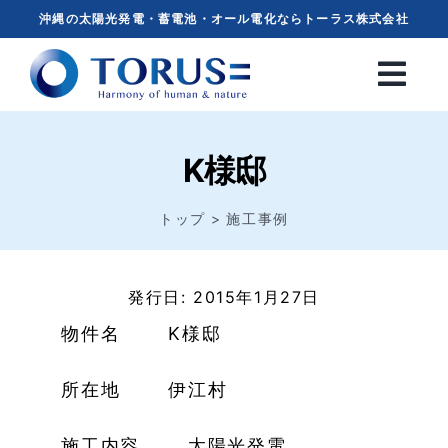
Skip
沖縄の太陽光発電・蓄電池・オール電化ならトーラス株式会社
to
content
K様邸
トップ
施工事例
発行日: 2015年1月27日
物件名 K様邸
所在地 伊江村
施工内容 太陽光発電