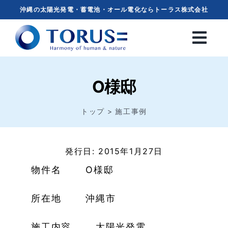
Skip
沖縄の太陽光発電・蓄電池・オール電化ならトーラス株式会社
to
content
O様邸
トップ
施工事例
発行日: 2015年1月27日
物件名 O様邸
所在地 沖縄市
施工内容 太陽光発電