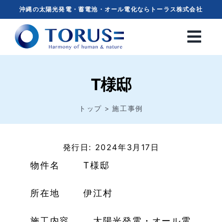
Skip
沖縄の太陽光発電・蓄電池・オール電化ならトーラス株式会社
to
content
T様邸
トップ
施工事例
発行日: 2024年3月17日
物件名 T様邸
所在地 伊江村
施工内容 太陽光発電・オール電