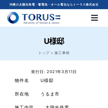
Skip
沖縄の太陽光発電・蓄電池・オール電化ならトーラス株式会社
to
content
U様邸
トップ
施工事例
発行日: 2021年3月11日
物件名 U様邸
所在地 うるま市
施工内容 太陽光発電